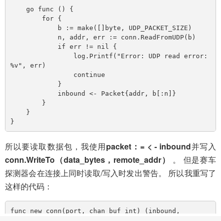
    go func () {

        for {

            b := make([]byte, UDP_PACKET_SIZE)

            n, addr, err := conn.ReadFromUDP(b)

            if err != nil {

                log.Printf("Error: UDP read error: 
%v", err)

                continue

            }

            inbound <- Packet{addr, b[:n]}

        }

    }

所以要读取数据包，我使用
packet：= < - inbound
并写入
conn.WriteTo（data_bytes，remote_addr）
。 但是赛车
探测器会在连接上同时读取/写入时发出警告。 所以我重写了
这样的代码：
func new_conn(port, chan_buf int) (inbound, 
outbound chan Packet, err error) {
