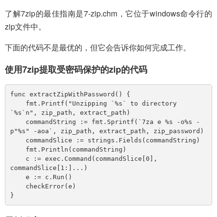
了解7zip的最佳指南是7-zip.chm，它位于windows命令行的
zip文件中。
下面的代码不是最优的，但它会告诉你如何完成工作。
使用7zip提取受密码保护的zip的代码
func extractZipWithPassword() {

    fmt.Printf("Unzipping `%s` to directory 
`%s`n", zip_path, extract_path)

    commandString := fmt.Sprintf(`7za e %s -o%s -
p"%s" -aoa`, zip_path, extract_path, zip_password)

    commandSlice := strings.Fields(commandString)

    fmt.Println(commandString)

    c := exec.Command(commandSlice[0], 
commandSlice[1:]...)

    e := c.Run()

    checkError(e)
