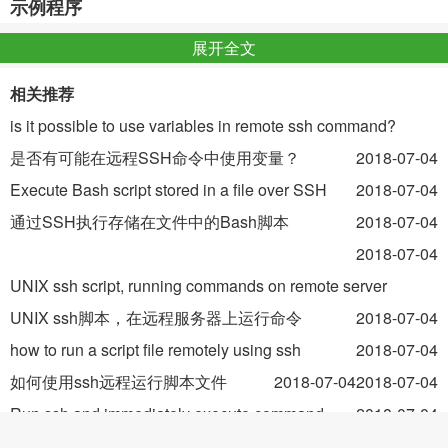
示例程序
展开全文
// Shows how to extract an passsword encrypted zip 
file using 7zip.

相关推荐
// By Larry Battle 
<https://github.com/LarryBattle>

is it possible to use variables in remote ssh command?
// Answer to 
http://stackoverflow.com/questions/20330210/golang-
是否有可能在远程SSH命令中使用变量？
2018-07-04
1-2-unzip-password-protected-zip-file

Execute Bash script stored in a file over SSH
2018-07-04
// 7-zip.chm - 
http://sevenzip.sourceforge.jp/chm/cmdline/switches/in
通过SSH执行存储在文件中的Bash脚本
2018-07-04
// Effective Golang - 
http://golang.org/doc/effective_go.html

2018-07-04
package main

UNIX ssh script, running commands on remote server
import (

UNIX ssh脚本，在远程服务器上运行命令
2018-07-04
    "fmt"

    "os"

how to run a script file remotely using ssh
2018-07-04
    "os/exec"

如何使用ssh远程运行脚本文件
2018-07-04
2018-07-04
    "path/filepath"

    "strings"

Run ssh and immediately execute command
2018-07-04
)

运行ssh并立即执行命令
2018-07-04